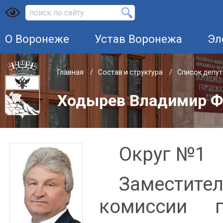
О Воронеже
Устав Воронежа
Эл
Главная
Состав и структура
Список депу
Ходырев Владимир Ф
Округ №1
Заместител
комиссии п