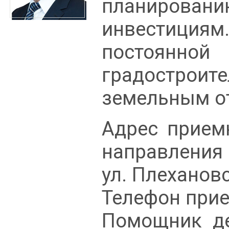
планировани
инвестици
постоян
градострои
земельным о
Адрес приемн
направления
ул. Плехановс
Телефон прие
Помощник де