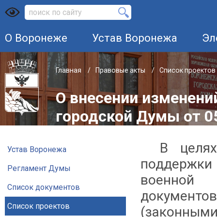
О Воронеже
Устав Воронежа
Эл
Главная
Правовые акты
Список проектов
О внесении изменени
городской Думы от 05
В целях
Устав Воронежа
поддержк
Регламент Думы
военной 
Список документов
документ
Список проектов
(законным