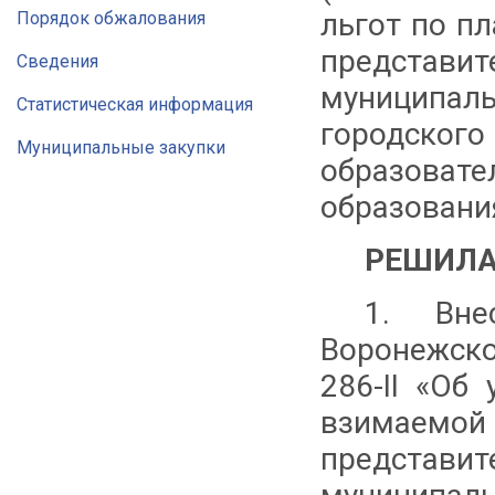
льгот по п
Порядок обжалования
представит
Сведения
муниципал
Статистическая информация
городского
Муниципальные закупки
образова
образовани
РЕШИЛА
1. Вн
Воронежск
286-II «Об
взимаем
представит