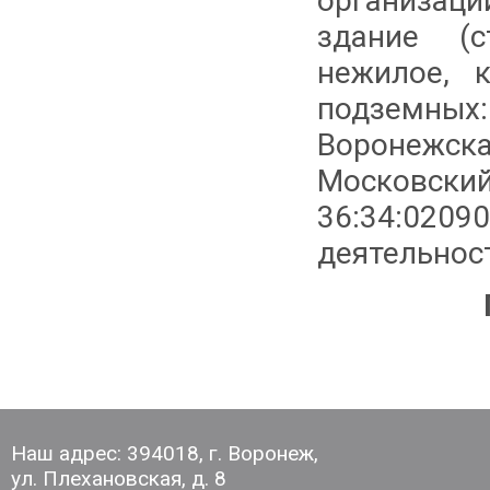
организаци
здание (с
нежилое, 
подземных
Воронежс
Московск
36:34:0209
деятельнос
Наш адрес: 394018, г. Воронеж,
ул. Плехановская, д. 8