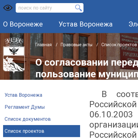
О Воронеже
Устав Воронежа
Эл
Главная
Правовые акты
Список проектов
О согласовании пере
пользование муницип
В соот
Устав Воронежа
Российской
Регламент Думы
06.10.200
Список документов
организа
Список проектов
Российско