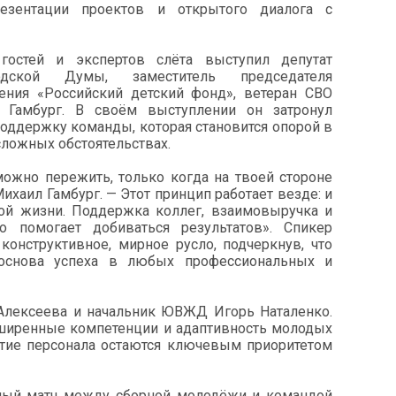
езентации проектов и открытого диалога с
гостей и экспертов слёта выступил депутат
одской Думы, заместитель председателя
ения «Российский детский фонд», ветеран СВО
 Гамбург. В своём выступлении он затронул
ддержку команды, которая становится опорой в
ложных обстоятельствах.
ожно пережить, только когда на твоей стороне
ихаил Гамбург. — Этот принцип работает везде: и
ной жизни. Поддержка коллег, взаимовыручка и
о помогает добиваться результатов». Спикер
конструктивное, мирное русло, подчеркнув, что
снова успеха в любых профессиональных и
Алексеева и начальник ЮВЖД Игорь Наталенко.
сширенные компетенции и адаптивность молодых
итие персонала остаются ключевым приоритетом
ный матч между сборной молодёжи и командой