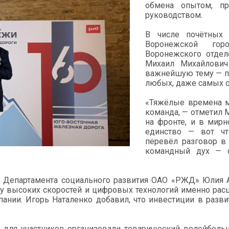
обмена опытом, пр
руководством.
В числе почётных 
Воронежской гор
Воронежского отдел
Михаил Михайлович
важнейшую тему — по
любых, даже самых с
«Тяжёлые времена м
команда, — отметил М
на фронте, и в мир
единство — вот чт
перевёл разговор в 
командный дух — о
к Департамента социального развития ОАО «РЖД» Юлия 
оху высоких скоростей и цифровых технологий именно ра
ании. Игорь Наталенко добавил, что инвестиции в разв
для участников организовали товарищеский волейболь