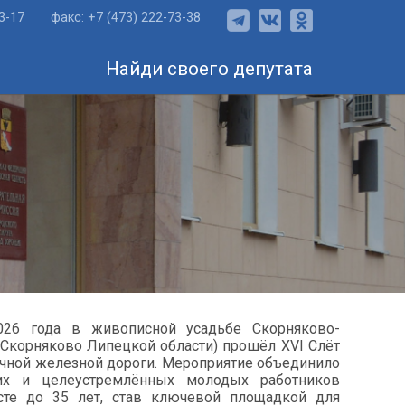
73-17
факс: +7 (473) 222-73-38
Найди своего депутата
26 года в живописной усадьбе Скорняково-
 Скорняково Липецкой области) прошёл XVI Слёт
чной железной дороги. Мероприятие объединило
ких и целеустремлённых молодых работников
сте до 35 лет, став ключевой площадкой для