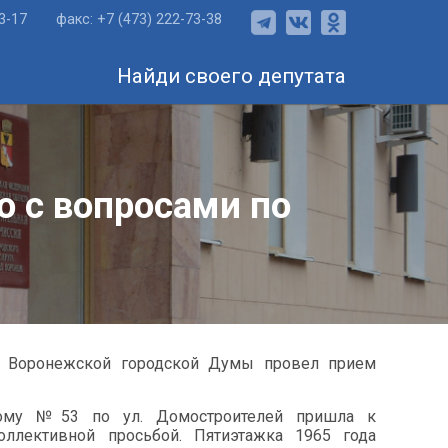
73-17
факс: +7 (473) 222-73-38
Найди своего депутата
 с вопросами по
т Воронежской городской Думы провел прием
ому №53 по ул. Домостроителей пришла к
оллективной просьбой. Пятиэтажка 1965 года