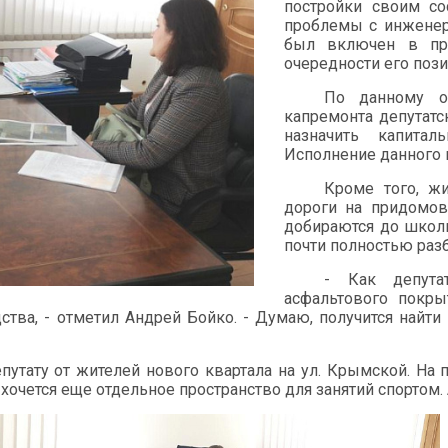
постройки своим с
проблемы с инженер
был включен в про
очередности его пози
По данному о
капремонта депутатс
назначить капит
Исполнение данного 
Кроме того, ж
дороги на придомово
добираются до школ
почти полностью разб
- Как депута
асфальтового покры
тва, - отметил Андрей Бойко. - Думаю, получится найт
путату от жителей нового квартала на ул. Крымской. На
очется еще отдельное пространство для занятий спортом.