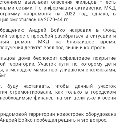
остоянием вызывает опасения жильцов – есть
ными сетями. По информации активистки, МКД
грамму капремонта на 2022 год, однако, в
ция сместилась на 2029-44 гг.
бращению Андрей Бойко направил в Фонд
кий запрос с просьбой разобраться в ситуации и
альный ремонт МКД на ближайшее время.
поручения депутат взял под личный контроль.
ильцов дома беспокоит асфальтовое покрытие
й территории. Участок пути, по которому дети
ы, а молодые мамы прогуливаются с колясками,
ит.
т, буду настаивать, чтобы данный участок
тия отремонтировали, как только в городском
и необходимые финансы на эти цели уже к осени
 придомовой территории новостроек оборудована
 Андрей Бойко пообещал решить и это вопрос.